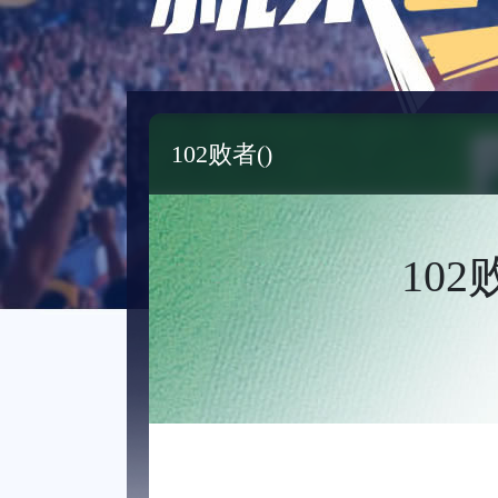
102败者()
102