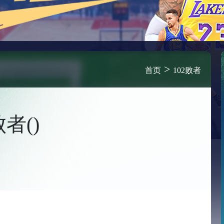
>
首页
102败者
败者()