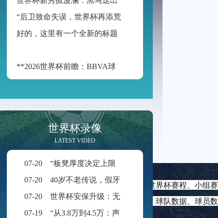
“
后卫致命失误，世界杯再添荒诞瞬间”
好
的，这里有一个全新的标题供您参考：
**2026世界杯前瞻：BBVA球场的“空气动力学”——538米海拔如何改写足球的抛物线**
世界杯录像
LATEST VIDEO
07-20
“板凳厚度决定上限：新规重塑世界杯积分格局”
07-20
40岁不老传说，假牙飞吻直击破门一刻
世界杯直播预告、今晚世界杯直播时间、明天世界杯赛程、小组赛
07-20
世界杯安保升级：无人机禁飞范围扩展至周边2公里
。实时更新世界杯积分榜、射手榜、助攻榜、球队数据、球员数
07-19
“从3.8万到4.5万：声学技术如何重塑BMO Field的世界杯级声场体验”
，看世界杯直播，先看世界杯直播赛程表