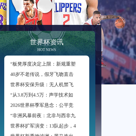
世界杯资讯
HOT NEWS
“
板凳厚度决定上限：新规重塑世界杯积分格局”
4
0岁不老传说，假牙飞吻直击破门一刻
世
界杯安保升级：无人机禁飞范围扩展至周边2公里
“
从3.8万到4.5万：声学技术如何重塑BMO Field的世界杯级声场体验”
2
026世界杯季军悬念：公平竞赛分或成最终胜负手
“
非洲风暴前夜：北非与西非九强争锋，世界杯入场券暗战升级”
世
界杯扩军演变：13队起步，48队启航
世
界杯新秀掀波澜：黑马迭出挑战传统强权