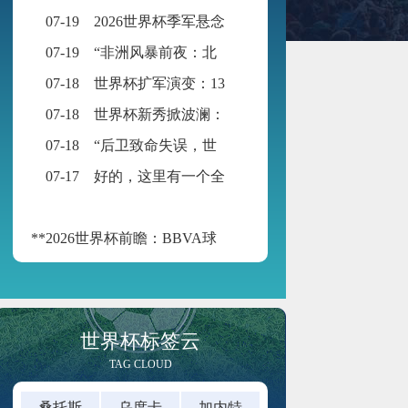
07-19
2026世界杯季军悬念：公平竞赛分或成最终胜负手
07-19
“非洲风暴前夜：北非与西非九强争锋，世界杯入场券暗战升级”
07-18
世界杯扩军演变：13队起步，48队启航
07-18
世界杯新秀掀波澜：黑马迭出挑战传统强权
07-18
“后卫致命失误，世界杯再添荒诞瞬间”
07-17
好的，这里有一个全新的标题供您参考：
**2026世界杯前瞻：BBVA球场的“空气动力学”——538米海拔如何改写足球的抛物线**
世界杯标签云
TAG CLOUD
桑托斯
乌度卡
加内特