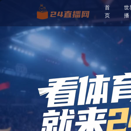
首
世
页
播