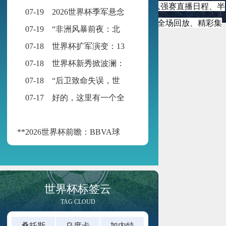
赛程、小组赛直播时间表、淘汰赛直播安排、八强赛直播日程、半
07-19
2026世界杯季军悬念：公平竞赛分或成最终胜负手
数据、球员数据。还有世界杯直播录像回放、全场回放、精彩集
07-19
“非洲风暴前夜：北非与西非九强争锋，世界杯入场券暗战升级”
界杯直播赛程表
07-18
世界杯扩军演变：13队起步，48队启航
07-18
世界杯新秀掀波澜：黑马迭出挑战传统强权
07-18
“后卫致命失误，世界杯再添荒诞瞬间”
07-17
好的，这里有一个全新的标题供您参考：
**2026世界杯前瞻：BBVA球场的“空气动力学”——538米海拔如何改写足球的抛物线**
世界杯标签云
TAG CLOUD
桑托斯
乌度卡
加内特