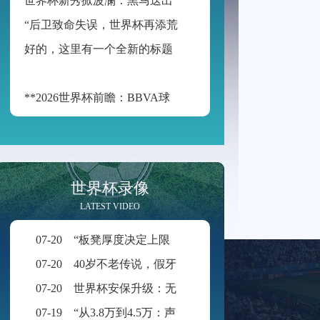
“
后卫致命失误，世界杯再添荒诞瞬间”
好
的，这里有一个全新的标题供您参考：
**2026世界杯前瞻：BBVA球场的“空气动力学”——538米海拔如何改写足球的抛物线**
世界杯录像
LATEST VIDEO
07-20
“板凳厚度决定上限：新规重塑世界杯积分格局”
07-20
40岁不老传说，假牙飞吻直击破门一刻
07-20
世界杯安保升级：无人机禁飞范围扩展至周边2公里
07-19
“从3.8万到4.5万：声学技术如何重塑BMO Field的世界杯级声场体验”