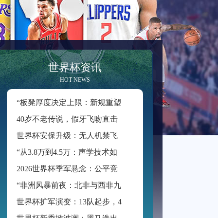
世界杯资讯
HOT NEWS
“
板凳厚度决定上限：新规重塑世界杯积分格局”
4
0岁不老传说，假牙飞吻直击破门一刻
世
界杯安保升级：无人机禁飞范围扩展至周边2公里
“
从3.8万到4.5万：声学技术如何重塑BMO Field的世界杯级声场体验”
2
026世界杯季军悬念：公平竞赛分或成最终胜负手
“
非洲风暴前夜：北非与西非九强争锋，世界杯入场券暗战升级”
世
界杯扩军演变：13队起步，48队启航
世
界杯新秀掀波澜：黑马迭出挑战传统强权