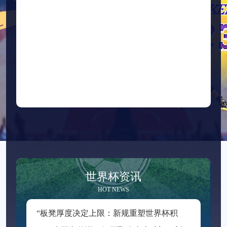
世界杯资讯
HOT NEWS
“
板凳厚度决定上限：新规重塑世界杯积分格局”