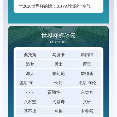
**2026世界杯前瞻：BBVA球场的“空气动力学”——538米海拔如何改写足球的抛物线**
世界杯标签云
TAG CLOUD
桑托斯
乌度卡
加内特
追梦
勇士
库里
湖人
布朗尼
詹姆斯
德
尼·阿夫迪亚
快船
托尼·阿伦
贾
勒特·阿伦
小卡
东契奇
八村塁
约基奇
文班
基不攻
夸梅
卡鲁索