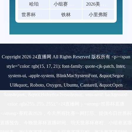
小
组赛末轮已出线球队的阵容轮换幅度研究：
2
026美加墨世界杯八强赛票价一览
哈珀
世
界杯赛后球迷放生青鱼撞玻璃
铁林
小里弗斯
Copyright 2026 24直播网 All Rights Reserved 版权所有 <p><span
style="color: rgb(15, 17, 21); font-family: quote-cjk-patch, Inter,
system-ui, -apple-system, BlinkMacSystemFont, &quot;Segoe
UI&quot;, Roboto, Oxygen, Ubuntu, Cantarell, &quot;Open
Sans&quot;, &quot;Helvetica Neue&quot;, sans-serif; background-
color: rgb(255, 255, 255);">24直播网｜<strong>世界杯直播
</strong>赛程表2026，今天所有比赛一网打尽。提供今日世界杯
直播预告、今晚世界杯直播时间、明天世界杯赛程、小组赛直播