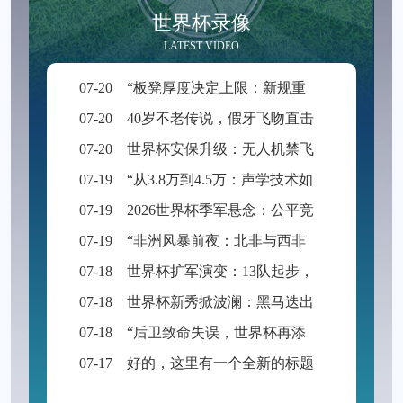
世界杯录像
LATEST VIDEO
07-20
“板凳厚度决定上限：新规重塑世界杯积分格局”
07-20
40岁不老传说，假牙飞吻直击破门一刻
07-20
世界杯安保升级：无人机禁飞范围扩展至周边2公里
07-19
“从3.8万到4.5万：声学技术如何重塑BMO Field的世界杯级声场体验”
07-19
2026世界杯季军悬念：公平竞赛分或成最终胜负手
07-19
“非洲风暴前夜：北非与西非九强争锋，世界杯入场券暗战升级”
07-18
世界杯扩军演变：13队起步，48队启航
07-18
世界杯新秀掀波澜：黑马迭出挑战传统强权
07-18
“后卫致命失误，世界杯再添荒诞瞬间”
07-17
好的，这里有一个全新的标题供您参考：