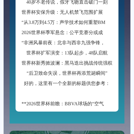
40岁不老传说，假牙飞吻直击破门一刻
世
界杯安保升级：无人机禁飞范围扩展至周边2公里
“
从3.8万到4.5万：声学技术如何重塑BMO Field的世界杯级声场体验”
2
026世界杯季军悬念：公平竞赛分或成最终胜负手
“
非洲风暴前夜：北非与西非九强争锋，世界杯入场券暗战升级”
世界杯扩军演变：13队起步，48队启航
世界杯新秀掀波澜：黑马迭出挑战传统强权
“后卫致命失误，世界杯再添荒诞瞬间”
好的，这里有一个全新的标题供您参考：
**2026世界杯前瞻：BBVA球场的“空气动力学”——538米海拔如何改写足球的抛物线**