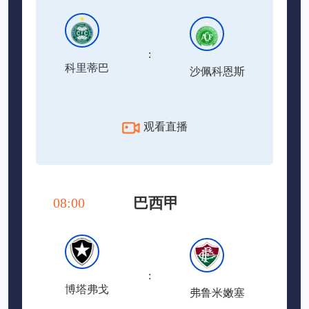
:
科里蒂巴
沙佩科恩斯
观看直播
巴西甲
08:00
:
博塔弗戈
弗鲁米嫩塞