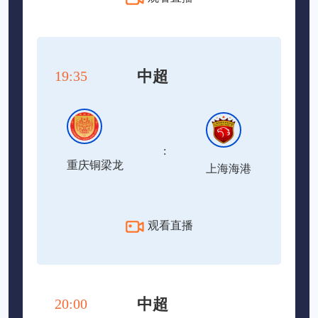
中超
19:35
:
重庆铜梁龙
上海海港
观看直播
中超
20:00