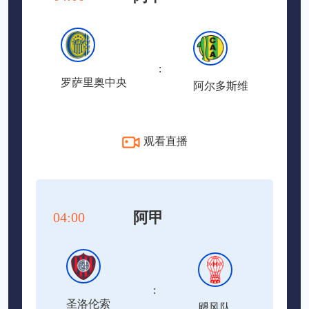
:
罗萨里奥中央
阿尔多斯维
观看直播
阿甲
04:00
:
圣洛伦索
飓风队