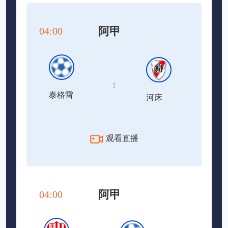
阿甲
04:00
:
泰格雷
河床
观看直播
阿甲
04:00