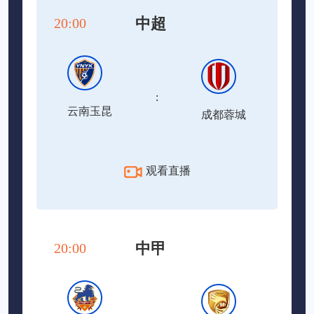
中超
20:00
:
云南玉昆
成都蓉城
观看直播
中甲
20:00