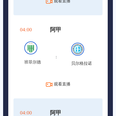
观看直播
阿甲
04:00
:
班菲尔德
贝尔格拉诺
观看直播
阿甲
04:00