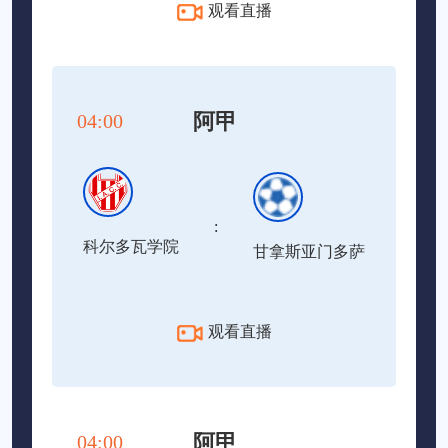
观看直播
阿甲
04:00
:
科尔多瓦学院
甘拿斯亚门多萨
观看直播
阿甲
04:00