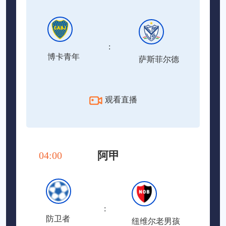
:
博卡青年
萨斯菲尔德
观看直播
阿甲
04:00
:
防卫者
纽维尔老男孩