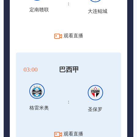
:
定南赣联
大连鲲城
观看直播
巴西甲
03:00
:
格雷米奥
圣保罗
观看直播