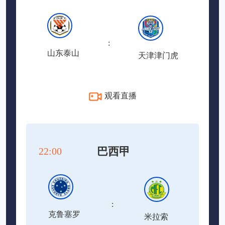
:
山东泰山
天津津门虎
观看直播
巴西甲
22:00
:
克鲁塞罗
米拉索