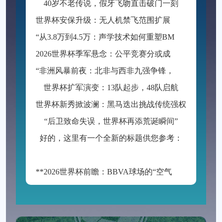
40岁不老传说，假牙飞吻直击破门一刻
世
界杯安保升级：无人机禁飞范围扩展至周边2公里
“
从3.8万到4.5万：声学技术如何重塑BMO Field的世界杯级声场体验”
2
026世界杯季军悬念：公平竞赛分或成最终胜负手
“
非洲风暴前夜：北非与西非九强争锋，世界杯入场券暗战升级”
世界杯扩军演变：13队起步，48队启航
世界杯新秀掀波澜：黑马迭出挑战传统强权
“后卫致命失误，世界杯再添荒诞瞬间”
好的，这里有一个全新的标题供您参考：
**2026世界杯前瞻：BBVA球场的“空气动力学”——538米海拔如何改写足球的抛物线**