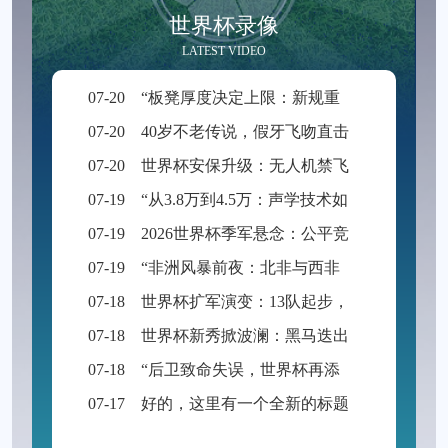
世界杯录像
LATEST VIDEO
07-20
“板凳厚度决定上限：新规重塑世界杯积分格局”
07-20
40岁不老传说，假牙飞吻直击破门一刻
07-20
世界杯安保升级：无人机禁飞范围扩展至周边2公里
07-19
“从3.8万到4.5万：声学技术如何重塑BMO Field的世界杯级声场体验”
07-19
2026世界杯季军悬念：公平竞赛分或成最终胜负手
07-19
“非洲风暴前夜：北非与西非九强争锋，世界杯入场券暗战升级”
07-18
世界杯扩军演变：13队起步，48队启航
07-18
世界杯新秀掀波澜：黑马迭出挑战传统强权
07-18
“后卫致命失误，世界杯再添荒诞瞬间”
07-17
好的，这里有一个全新的标题供您参考：