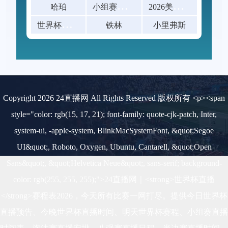
小
组赛末轮已出线球队的阵容轮换幅度研究：
2
026美加墨世界杯八强赛票价一览
哈珀
世
界杯赛后球迷放生青鱼撞玻璃
铁林
小里弗斯
Copyright 2026 24直播网 All Rights Reserved 版权所有 <p><span
style="color: rgb(15, 17, 21); font-family: quote-cjk-patch, Inter,
system-ui, -apple-system, BlinkMacSystemFont, &quot;Segoe
UI&quot;, Roboto, Oxygen, Ubuntu, Cantarell, &quot;Open
Sans&quot;, &quot;Helvetica Neue&quot;, sans-serif; background-
color: rgb(255, 255, 255);">24直播网｜<strong>世界杯直播
</strong>赛程表2026，今天所有比赛一网打尽。提供今日世界杯
直播预告、今晚世界杯直播时间、明天世界杯赛程、小组赛直播