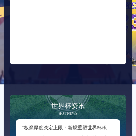
世界杯资讯
HOT NEWS
“
板凳厚度决定上限：新规重塑世界杯积分格局”