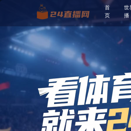
首
世
页
播