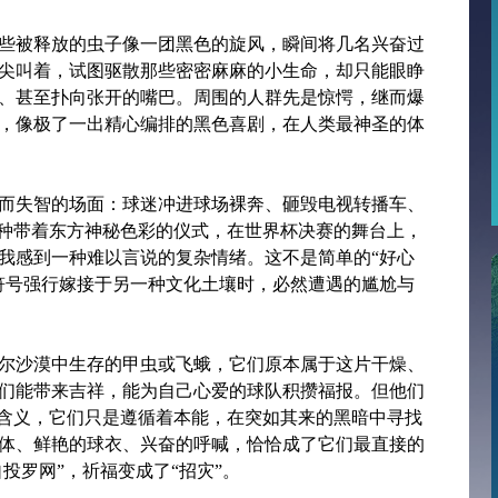
些被释放的虫子像一团黑色的旋风，瞬间将几名兴奋过
尖叫着，试图驱散那些密密麻麻的小生命，却只能眼睁
、甚至扑向张开的嘴巴。周围的人群先是惊愕，继而爆
，像极了一出精心编排的黑色喜剧，在人类最神圣的体
而失智的场面：球迷冲进球场裸奔、砸毁电视转播车、
这种带着东方神秘色彩的仪式，在世界杯决赛的舞台上，
我感到一种难以言说的复杂情绪。这不是简单的“好心
符号强行嫁接于另一种文化土壤时，必然遭遇的尴尬与
尔沙漠中生存的甲虫或飞蛾，它们原本属于这片干燥、
们能带来吉祥，能为自己心爱的球队积攒福报。但他们
漫含义，它们只是遵循着本能，在突如其来的黑暗中寻找
体、鲜艳的球衣、兴奋的呼喊，恰恰成了它们最直接的
投罗网”，祈福变成了“招灾”。