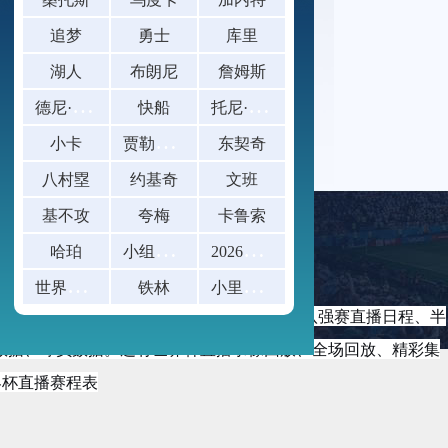
追梦
勇士
库里
湖人
布朗尼
詹姆斯
德
尼·阿夫迪亚
托
尼·阿伦
快船
贾
勒特·阿伦
小卡
东契奇
八村塁
约基奇
文班
基不攻
夸梅
卡鲁索
小
组赛末轮已出线球队的阵容轮换幅度研究：
2
026美加墨世界杯八强赛票价一览
哈珀
世
界杯赛后球迷放生青鱼撞玻璃
小
里弗斯
铁林
赛程、小组赛直播时间表、淘汰赛直播安排、八强赛直播日程、半
数据、球员数据。还有世界杯直播录像回放、全场回放、精彩集
界杯直播赛程表