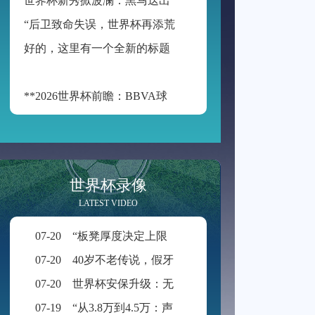
“
后卫致命失误，世界杯再添荒诞瞬间”
好
的，这里有一个全新的标题供您参考：
**2026世界杯前瞻：BBVA球场的“空气动力学”——538米海拔如何改写足球的抛物线**
世界杯录像
LATEST VIDEO
07-20
“板凳厚度决定上限：新规重塑世界杯积分格局”
07-20
40岁不老传说，假牙飞吻直击破门一刻
07-20
世界杯安保升级：无人机禁飞范围扩展至周边2公里
07-19
“从3.8万到4.5万：声学技术如何重塑BMO Field的世界杯级声场体验”