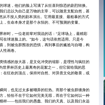
的球迷，他们的脸上写满了从狂喜到惊恐的剧烈转换。
我们总以为自己是万物的主宰，可以随意支配自然，甚
自然从不按人类的剧本演出。它用最直接、最粗暴的方式
上，生命本身才是那个永恒的、不可预测的变量。
界杯时，一位老前辈对我说的话：“足球场上，最精彩
写在球迷脸上的。”如今，这句话依然适用。只是今
喜，到被虫群围攻的恐惧，再到事后的尴尬与自嘲，构
人性画卷。
类情感的放大器，是文化冲突的缩影，是理性与疯狂的
成为世界杯历史上最离奇的花絮之一，但它留给我的思
：在狂欢的顶点，保持对自然、对异质文化的敬畏，或
瞬间，也见过太多被嘲弄的狂热。而那个被虫群缠身的
方，恰恰不在于它如何完美无瑕，而在于它如何以一种
模样——包括我们的愚蠢、我们的天真、以及我们永远