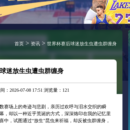
>
>
首页
资讯
世界杯赛后球迷放生虫遭虫群缠身
球迷放生虫遭虫群缠身
026-07-08 17:51 浏览量：121
数赛场上的奇迹与悲剧，亲历过欢呼与泪水交织的瞬
的一幕，却以一种近乎荒诞的方式，深深烙印在我的记忆里
喜中，试图通过“放生”昆虫来祈福，却反被虫群缠身，