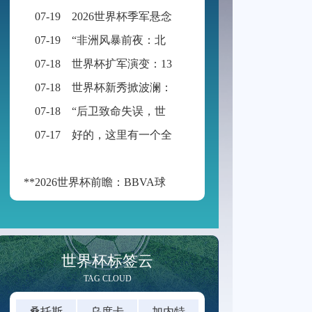
07-19
2026世界杯季军悬念：公平竞赛分或成最终胜负手
07-19
“非洲风暴前夜：北非与西非九强争锋，世界杯入场券暗战升级”
07-18
世界杯扩军演变：13队起步，48队启航
07-18
世界杯新秀掀波澜：黑马迭出挑战传统强权
07-18
“后卫致命失误，世界杯再添荒诞瞬间”
07-17
好的，这里有一个全新的标题供您参考：
**2026世界杯前瞻：BBVA球场的“空气动力学”——538米海拔如何改写足球的抛物线**
世界杯标签云
TAG CLOUD
桑托斯
乌度卡
加内特