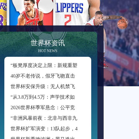
世界杯资讯
HOT NEWS
“
板凳厚度决定上限：新规重塑世界杯积分格局”
4
0岁不老传说，假牙飞吻直击破门一刻
世
界杯安保升级：无人机禁飞范围扩展至周边2公里
“
从3.8万到4.5万：声学技术如何重塑BMO Field的世界杯级声场体验”
2
026世界杯季军悬念：公平竞赛分或成最终胜负手
“
非洲风暴前夜：北非与西非九强争锋，世界杯入场券暗战升级”
世
界杯扩军演变：13队起步，48队启航
世
界杯新秀掀波澜：黑马迭出挑战传统强权