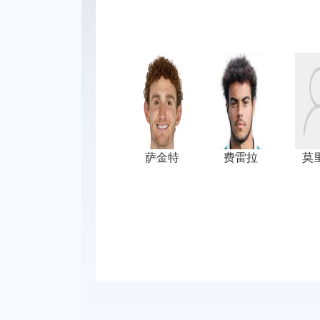
萨金特
费雷拉
莫