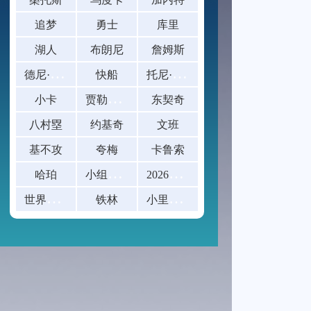
追梦
勇士
库里
湖人
布朗尼
詹姆斯
德
尼·阿夫迪亚
托
尼·阿伦
快船
贾
勒特·阿伦
小卡
东契奇
八村塁
约基奇
文班
基不攻
夸梅
卡鲁索
小
组赛末轮已出线球队的阵容轮换幅度研究：
2
026美加墨世界杯八强赛票价一览
哈珀
世
界杯赛后球迷放生青鱼撞玻璃
小
里弗斯
铁林