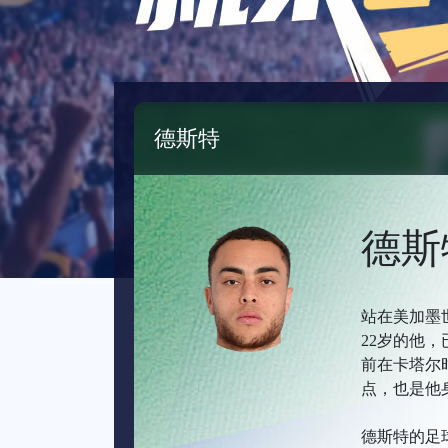
德斯特
德斯
站在美加墨
22岁的他
前在卡塔尔
点，也是他
德斯特的足