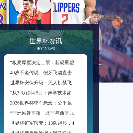
世界杯资讯
HOT NEWS
“
板凳厚度决定上限：新规重塑世界杯积分格局”
4
0岁不老传说，假牙飞吻直击破门一刻
世
界杯安保升级：无人机禁飞范围扩展至周边2公里
“
从3.8万到4.5万：声学技术如何重塑BMO Field的世界杯级声场体验”
2
026世界杯季军悬念：公平竞赛分或成最终胜负手
“
非洲风暴前夜：北非与西非九强争锋，世界杯入场券暗战升级”
世
界杯扩军演变：13队起步，48队启航
世
界杯新秀掀波澜：黑马迭出挑战传统强权