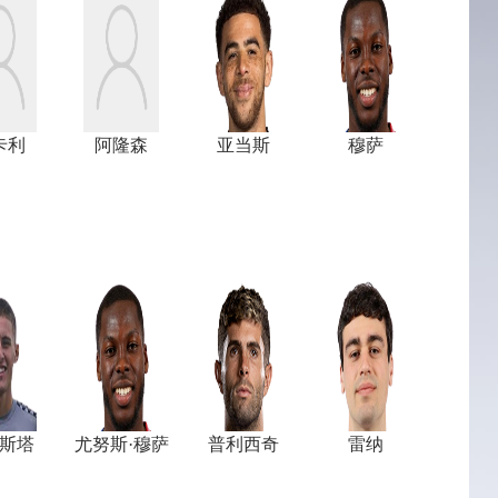
卡利
阿隆森
亚当斯
穆萨
斯塔
尤努斯·穆萨
普利西奇
雷纳