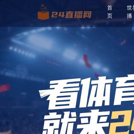
首
世
页
播