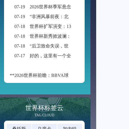
07-19
2026世界杯季军悬念：公平竞赛分或成最终胜负手
07-19
“非洲风暴前夜：北非与西非九强争锋，世界杯入场券暗战升级”
07-18
世界杯扩军演变：13队起步，48队启航
07-18
世界杯新秀掀波澜：黑马迭出挑战传统强权
07-18
“后卫致命失误，世界杯再添荒诞瞬间”
07-17
好的，这里有一个全新的标题供您参考：
**2026世界杯前瞻：BBVA球场的“空气动力学”——538米海拔如何改写足球的抛物线**
世界杯标签云
TAG CLOUD
桑托斯
乌度卡
加内特