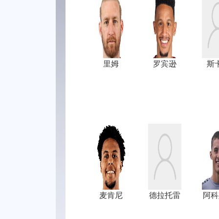
里姆
罗宾逊
斯
麦肯尼
德拉托雷
阿科