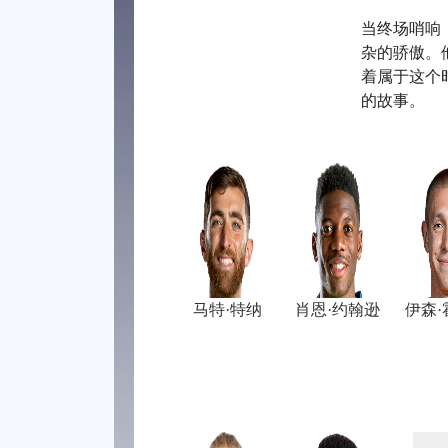
当终场哨响
杂的骄傲。
着属于这个
的故事。
马特·特纳
肖恩·约翰逊
伊森·