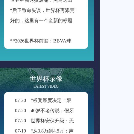
“
后卫致命失误，世界杯再添荒诞瞬间”
好
的，这里有一个全新的标题供您参考：
**2026世界杯前瞻：BBVA球场的“空气动力学”——538米海拔如何改写足球的抛物线**
世界杯录像
LATEST VIDEO
07-20
“板凳厚度决定上限：新规重塑世界杯积分格局”
07-20
40岁不老传说，假牙飞吻直击破门一刻
07-20
世界杯安保升级：无人机禁飞范围扩展至周边2公里
07-19
“从3.8万到4.5万：声学技术如何重塑BMO Field的世界杯级声场体验”