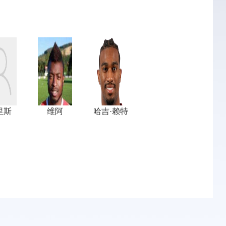
里斯
维阿
哈吉·赖特