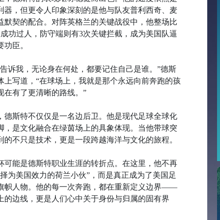
利器，但更令人印象深刻的是他与队友普利西奇、麦
益默契的配合。对阵英格兰的关键战役中，他整场比
次成功过人，防守端则有3次关键拦截，成为美国队逼
要功臣。
是告诉我，无论身在何处，都要记住自己是谁。”德斯
体上写道，“在球场上，我就是那个永远向前奔跑的孩
现在有了更清晰的路线。”
，德斯特不仅仅是一名边后卫。他是现代足球全球化
脚，是文化融合在绿茵场上的具象体现。当他带球突
到的不只是技术，更是一段跨越海洋与文化的旅程。
杯可能是德斯特职业生涯的转折点。在这里，他不再
选择为美国效力的荷兰小伙”，而是真正成为了美国足
旗帜人物。他的每一次奔跑，都在重新定义边界——
上的边线，更是人们心中关于身份与归属的固有界