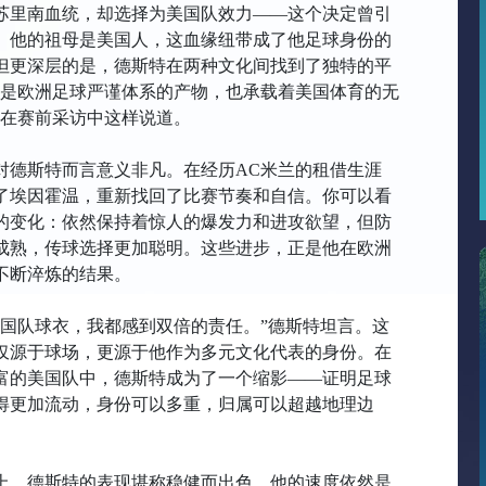
苏里南血统，却选择为美国队效力——这个决定曾引
。他的祖母是美国人，这血缘纽带成了他足球身份的
但更深层的是，德斯特在两种文化间找到了独特的平
既是欧洲足球严谨体系的产物，也承载着美国体育的无
他在赛前采访中这样说道。
对德斯特而言意义非凡。在经历AC米兰的租借生涯
了埃因霍温，重新找回了比赛节奏和自信。你可以看
的变化：依然保持着惊人的爆发力和进攻欲望，但防
成熟，传球选择更加聪明。这些进步，正是他在欧洲
不断淬炼的结果。
美国队球衣，我都感到双倍的责任。”德斯特坦言。这
仅源于球场，更源于他作为多元文化代表的身份。在
富的美国队中，德斯特成为了一个缩影——证明足球
得更加流动，身份可以多重，归属可以超越地理边
上，德斯特的表现堪称稳健而出色。他的速度依然是