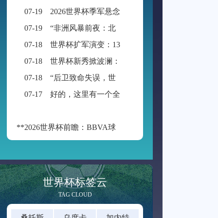
07-19
2026世界杯季军悬念：公平竞赛分或成最终胜负手
07-19
“非洲风暴前夜：北非与西非九强争锋，世界杯入场券暗战升级”
07-18
世界杯扩军演变：13队起步，48队启航
07-18
世界杯新秀掀波澜：黑马迭出挑战传统强权
07-18
“后卫致命失误，世界杯再添荒诞瞬间”
07-17
好的，这里有一个全新的标题供您参考：
**2026世界杯前瞻：BBVA球场的“空气动力学”——538米海拔如何改写足球的抛物线**
世界杯标签云
TAG CLOUD
桑托斯
乌度卡
加内特