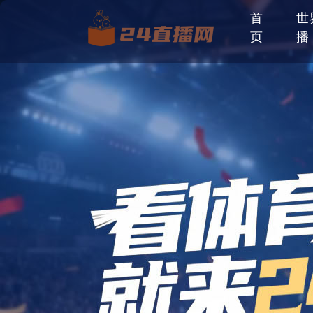
首
世
页
播