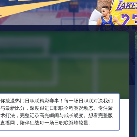
为你放送热门日职联精彩赛事！每一场日职联对决我们
面与最新比分，深度跟进日职联全程赛况动态。专注聚
战术打法，完整记录高光瞬间与成长蜕变。想看完整版
4直播网，陪伴征战每一场日职联巅峰较量。