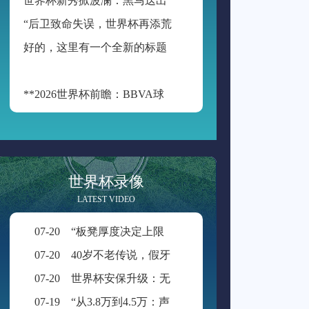
“
后卫致命失误，世界杯再添荒诞瞬间”
好
的，这里有一个全新的标题供您参考：
**2026世界杯前瞻：BBVA球场的“空气动力学”——538米海拔如何改写足球的抛物线**
世界杯录像
LATEST VIDEO
07-20
“板凳厚度决定上限：新规重塑世界杯积分格局”
07-20
40岁不老传说，假牙飞吻直击破门一刻
07-20
世界杯安保升级：无人机禁飞范围扩展至周边2公里
07-19
“从3.8万到4.5万：声学技术如何重塑BMO Field的世界杯级声场体验”