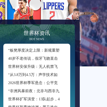
世界杯资讯
HOT NEWS
“
板凳厚度决定上限：新规重塑世界杯积分格局”
4
0岁不老传说，假牙飞吻直击破门一刻
世
界杯安保升级：无人机禁飞范围扩展至周边2公里
“
从3.8万到4.5万：声学技术如何重塑BMO Field的世界杯级声场体验”
2
026世界杯季军悬念：公平竞赛分或成最终胜负手
“
非洲风暴前夜：北非与西非九强争锋，世界杯入场券暗战升级”
世
界杯扩军演变：13队起步，48队启航
世
界杯新秀掀波澜：黑马迭出挑战传统强权