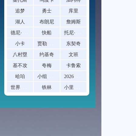
追梦
勇士
库里
湖人
布朗尼
詹姆斯
德
尼·阿夫迪亚
托
尼·阿伦
快船
贾
勒特·阿伦
小卡
东契奇
八村塁
约基奇
文班
基不攻
夸梅
卡鲁索
小
组赛末轮已出线球队的阵容轮换幅度研究：
2
026美加墨世界杯八强赛票价一览
哈珀
世
界杯赛后球迷放生青鱼撞玻璃
小
里弗斯
铁林