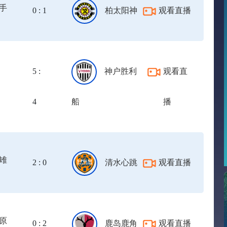
手
0 : 1
柏太阳神
观看直播
功
5 :
神户胜利
观看直
4
船
播
雉
2 : 0
清水心跳
观看直播
原
0 : 2
鹿岛鹿角
观看直播