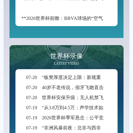
**2026世界杯前瞻：BBVA球场的“空气动力学”——538米海拔如何改写足球的抛物线**
世界杯录像
LATEST VIDEO
07-20
“板凳厚度决定上限：新规重塑世界杯积分格局”
07-20
40岁不老传说，假牙飞吻直击破门一刻
07-20
世界杯安保升级：无人机禁飞范围扩展至周边2公里
07-19
“从3.8万到4.5万：声学技术如何重塑BMO Field的世界杯级声场体验”
07-19
2026世界杯季军悬念：公平竞赛分或成最终胜负手
07-19
“非洲风暴前夜：北非与西非九强争锋，世界杯入场券暗战升级”