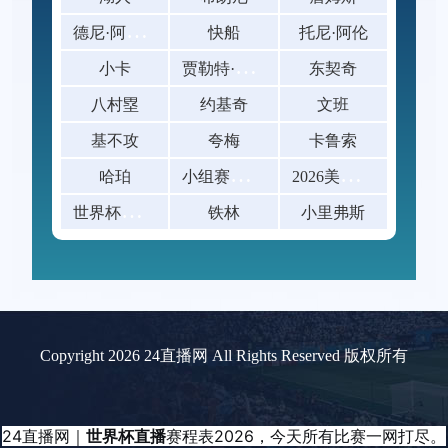
德
尼·阿夫迪亚
快船
托尼·阿伦
贾
勒特·阿伦
小卡
东契奇
八村塁
约基奇
文班
基不攻
夸梅
卡鲁索
小
组赛末轮已出线球队的阵容轮换幅度研究：
2
026美加墨世界杯八强赛票价一览
哈珀
世
界杯赛后球迷放生青鱼撞玻璃
铁林
小里弗斯
Copyright 2026 24直播网 All Rights Reserved 版权所有
24直播网｜
世界杯直播
赛程表2026，今天所有比赛一网打尽。