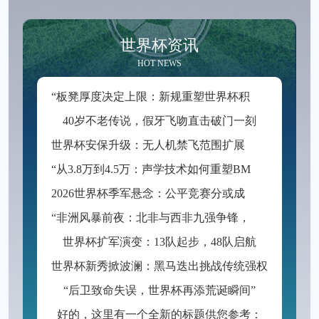
世界杯资讯
HOT NEWS
“
板凳厚度决定上限：新规重塑世界杯积分格局”
40岁不老传说，假牙飞吻直击破门一刻
世
界杯安保升级：无人机禁飞范围扩展至周边2公里
“
从3.8万到4.5万：声学技术如何重塑BMO Field的世界杯级声场体验”
2
026世界杯季军悬念：公平竞赛分或成最终胜负手
“
非洲风暴前夜：北非与西非九强争锋，世界杯入场券暗战升级”
世界杯扩军演变：13队起步，48队启航
世界杯新秀掀波澜：黑马迭出挑战传统强权
“后卫致命失误，世界杯再添荒诞瞬间”
好的，这里有一个全新的标题供您参考：