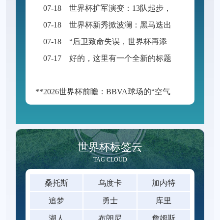
07-18
世界杯扩军演变：13队起步，48队启航
07-18
世界杯新秀掀波澜：黑马迭出挑战传统强权
07-18
“后卫致命失误，世界杯再添荒诞瞬间”
07-17
好的，这里有一个全新的标题供您参考：
**2026世界杯前瞻：BBVA球场的“空气动力学”——538米海拔如何改写足球的抛物线**
世界杯标签云
TAG CLOUD
桑托斯
乌度卡
加内特
追梦
勇士
库里
湖人
布朗尼
詹姆斯