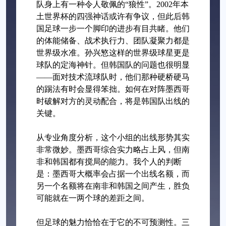
队身上有一种令人敬佩的“狼性”。2002年本
土世界杯的四强神话或许有争议，但此后韩
国足球一步一个脚印的进步有目共睹。他们
的体能储备、战术执行力、团队凝聚力都是
世界级水准。孙兴慜这样的世界级球星更是
球队的定海神针。但韩国队的问题也很明显
——面对技术流球队时，他们那种硬桥硬马
的踢法有时会显得笨拙。如何在对阵墨西哥
时破解对方的灵动配合，将是韩国队出线的
关键。
从专业角度分析，这个小组的出线形势其实
非常微妙。墨西哥综合实力略占上风，但南
非和韩国都有搅局的能力。我个人的判断
是：墨西哥大概率会占据一个出线名额，而
另一个名额将在南非和韩国之间产生，胜负
可能就在一两个球的差距之间。
但足球的魅力恰恰在于它的不可预测性。三