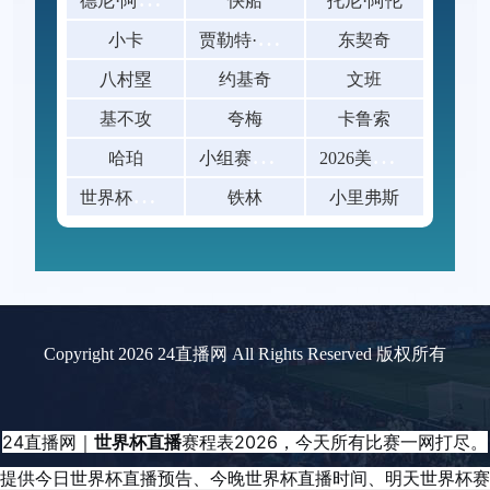
快船
托尼·阿伦
贾
勒特·阿伦
小卡
东契奇
八村塁
约基奇
文班
基不攻
夸梅
卡鲁索
小
组赛末轮已出线球队的阵容轮换幅度研究：
2
026美加墨世界杯八强赛票价一览
哈珀
世
界杯赛后球迷放生青鱼撞玻璃
铁林
小里弗斯
Copyright 2026 24直播网 All Rights Reserved 版权所有
24直播网｜
世界杯直播
赛程表2026，今天所有比赛一网打尽。
提供今日世界杯直播预告、今晚世界杯直播时间、明天世界杯赛