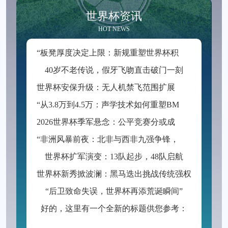
世界杯资讯
HOT NEWS
“
板凳厚度决定上限：新规重塑世界杯积分格局”
40岁不老传说，假牙飞吻直击破门一刻
世
界杯安保升级：无人机禁飞范围扩展至周边2公里
“
从3.8万到4.5万：声学技术如何重塑BMO Field的世界杯级声场体验”
2
026世界杯季军悬念：公平竞赛分或成最终胜负手
“
非洲风暴前夜：北非与西非九强争锋，世界杯入场券暗战升级”
世界杯扩军演变：13队起步，48队启航
世界杯新秀掀波澜：黑马迭出挑战传统强权
“后卫致命失误，世界杯再添荒诞瞬间”
好的，这里有一个全新的标题供您参考：