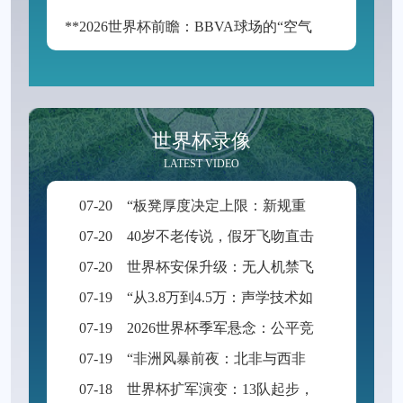
**2026世界杯前瞻：BBVA球场的“空气动力学”——538米海拔如何改写足球的抛物线**
世界杯录像
LATEST VIDEO
07-20
“板凳厚度决定上限：新规重塑世界杯积分格局”
07-20
40岁不老传说，假牙飞吻直击破门一刻
07-20
世界杯安保升级：无人机禁飞范围扩展至周边2公里
07-19
“从3.8万到4.5万：声学技术如何重塑BMO Field的世界杯级声场体验”
07-19
2026世界杯季军悬念：公平竞赛分或成最终胜负手
07-19
“非洲风暴前夜：北非与西非九强争锋，世界杯入场券暗战升级”
07-18
世界杯扩军演变：13队起步，48队启航