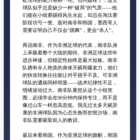
处理球的能力堪称一绝。但问题在于，这支
球队似乎总是缺少一种“破局”的气质——他
们能在小组赛踢得风生水起，却总在淘汰赛
阶段功亏一篑。面对南非和韩国，墨西哥人
需要证明自己不仅会“跳舞”，更会“杀人”。
再说南非。作为非洲足球的代表，南非队身
上承载着整个大陆的期待。非洲足球这些年
进步神速，但稳定性始终是最大短板。南非
队拥有令人艳羡的身体天赋和爆发力，他们
的快攻转换往往能让对手措手不及。可非洲
球队的通病同样明显——战术纪律性不足，
情绪波动过大。南非队要想从这个小组突
围，必须学会在90分钟内保持专注，而不是
像过山车一样忽高忽低。我见过太多天赋异
禀的非洲球队因为心态失衡而饮恨沙场，南
非队需要吸取前人的教训。
最后来看韩国。作为亚洲足球的旗帜，韩国