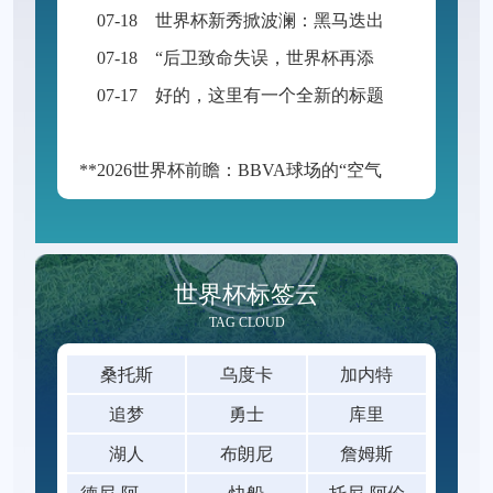
07-18
世界杯新秀掀波澜：黑马迭出挑战传统强权
07-18
“后卫致命失误，世界杯再添荒诞瞬间”
07-17
好的，这里有一个全新的标题供您参考：
**2026世界杯前瞻：BBVA球场的“空气动力学”——538米海拔如何改写足球的抛物线**
世界杯标签云
TAG CLOUD
桑托斯
乌度卡
加内特
追梦
勇士
库里
湖人
布朗尼
詹姆斯
德
尼·阿夫迪亚